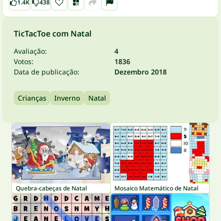
1.4K
438
TicTacToe com Natal
Avaliação:
4
Votos:
1836
Data de publicação:
Dezembro 2018
Crianças
Inverno
Natal
Quebra-cabeças de Natal
Mosaico Matemático de Natal