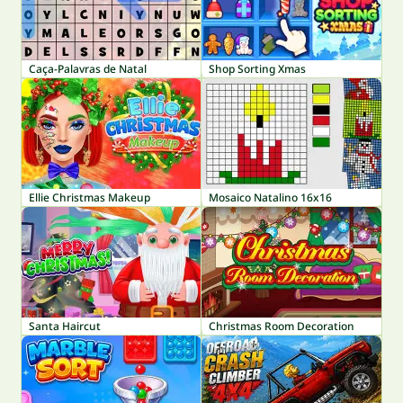
Caça-Palavras de Natal
Shop Sorting Xmas
Ellie Christmas Makeup
Mosaico Natalino 16x16
Santa Haircut
Christmas Room Decoration