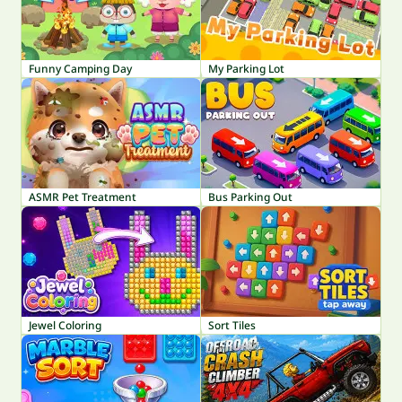
Funny Camping Day
My Parking Lot
ASMR Pet Treatment
Bus Parking Out
Jewel Coloring
Sort Tiles