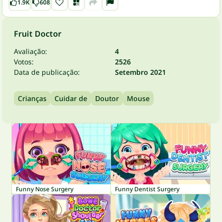
1.9K
608
Fruit Doctor
Avaliação:
4
Votos:
2526
Data de publicação:
Setembro 2021
Crianças
Cuidar de
Doutor
Mouse
Funny Nose Surgery
Funny Dentist Surgery