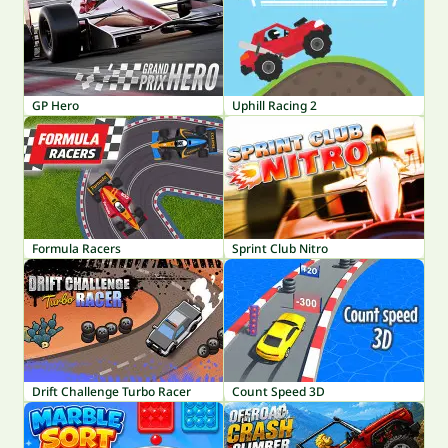
GP Hero
Uphill Racing 2
Formula Racers
Sprint Club Nitro
Drift Challenge Turbo Racer
Count Speed 3D