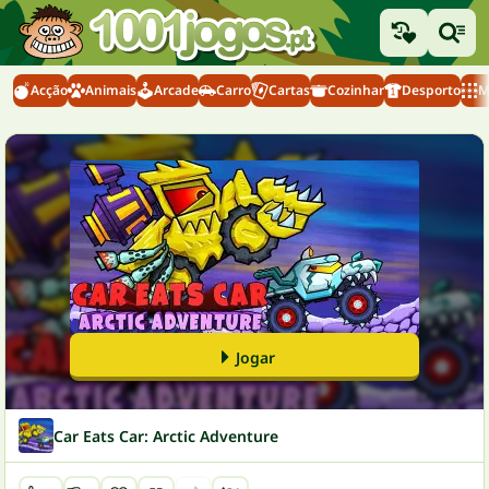
Acção
Animais
Arcade
Carro
Cartas
Cozinhar
Desporto
M
Jogar
Car Eats Car: Arctic Adventure