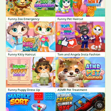
Funny Zoo Emergency
Funny Pet Haircut
Funny Kitty Haircut
Tom and Angela Insta Fashion
Funny Puppy Dress Up
ASMR Pet Treatment