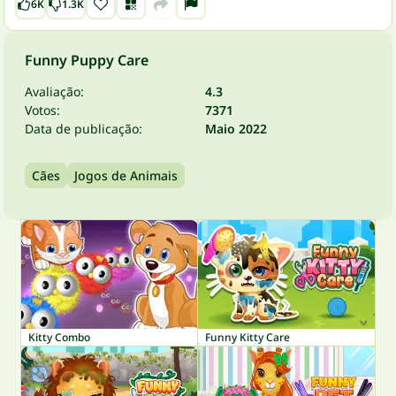
6K
1.3K
Funny Puppy Care
Avaliação:
4.3
Votos:
7371
Data de publicação:
Maio 2022
Cães
Jogos de Animais
Kitty Combo
Funny Kitty Care