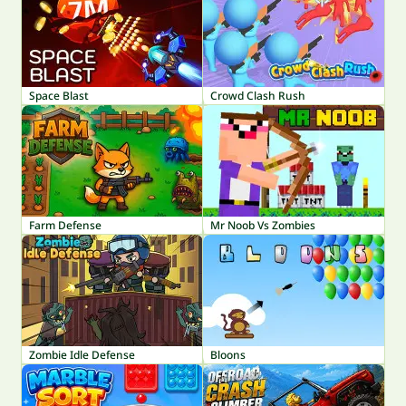
Space Blast
Crowd Clash Rush
Farm Defense
Mr Noob Vs Zombies
Zombie Idle Defense
Bloons