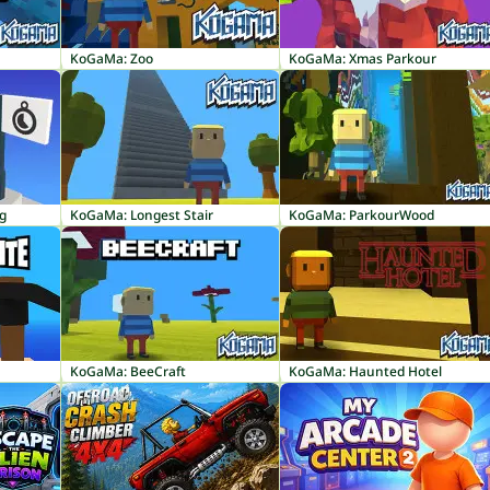
KoGaMa: Zoo
KoGaMa: Xmas Parkour
g
KoGaMa: Longest Stair
KoGaMa: ParkourWood
KoGaMa: BeeCraft
KoGaMa: Haunted Hotel