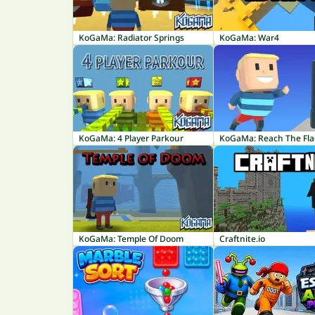
KoGaMa: Radiator Springs
KoGaMa: War4
KoGaMa: 4 Player Parkour
KoGaMa: Reach The Fla
KoGaMa: Temple Of Doom
Craftnite.io