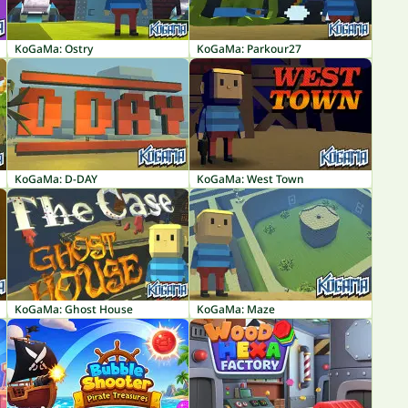
KoGaMa: Ostry
KoGaMa: Parkour27
KoGaMa: D-DAY
KoGaMa: West Town
KoGaMa: Ghost House
KoGaMa: Maze