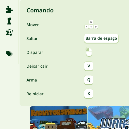
Comando
Mover
Barra de espaço
Saltar
Disparar
V
Deixar cair
Q
Arma
K
Reiniciar