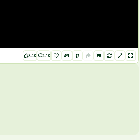
8.4K
2.1K