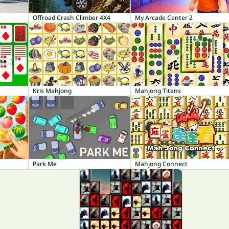
Offroad Crash Climber 4X4
My Arcade Center 2
Kris Mahjong
Mahjong Titans
Park Me
Mahjong Connect