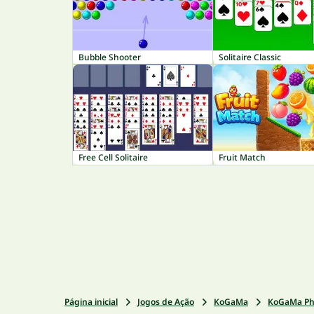
Bubble Shooter
Solitaire Classic
Free Cell Solitaire
Fruit Match
Página inicial
Jogos de Ação
KoGaMa
KoGaMa Ph