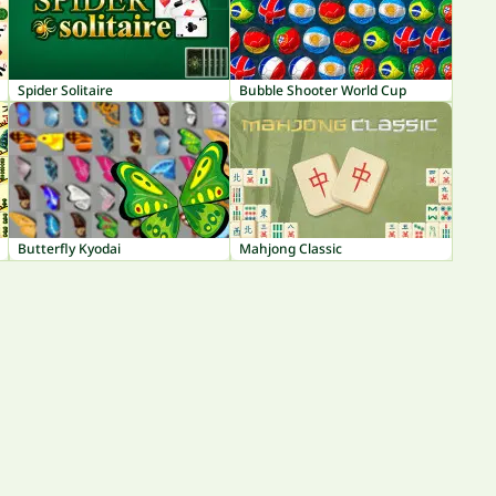
Spider Solitaire
Bubble Shooter World Cup
Butterfly Kyodai
Mahjong Classic