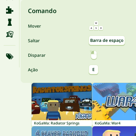
Comando
Mover
Barra de espaço
Saltar
Disparar
E
Ação
KoGaMa: Radiator Springs
KoGaMa: War4