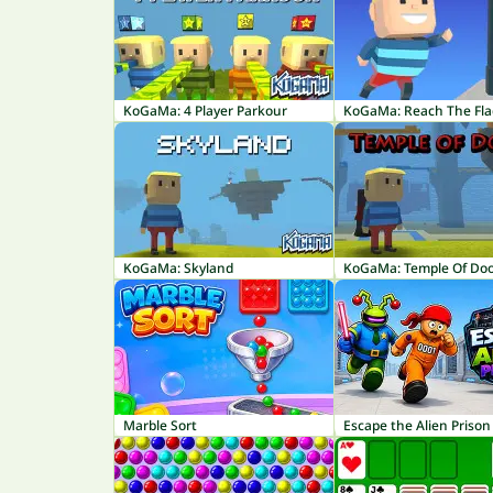
KoGaMa: 4 Player Parkour
KoGaMa: Reach The Fla
KoGaMa: Skyland
KoGaMa: Temple Of Do
Marble Sort
Escape the Alien Prison