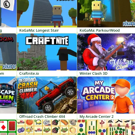
g
KoGaMa: Longest Stair
KoGaMa: ParkourWood
om
Craftnite.io
Winter Clash 3D
Offroad Crash Climber 4X4
My Arcade Center 2