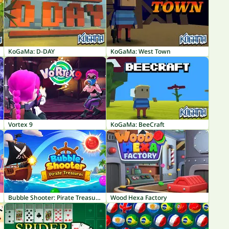
KoGaMa: D-DAY
KoGaMa: West Town
Vortex 9
KoGaMa: BeeCraft
Bubble Shooter: Pirate Treasures
Wood Hexa Factory