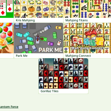
Kris Mahjong
Mahjong Titans
Park Me
Mahjong Connect
Gorillaz Tiles
antom Force