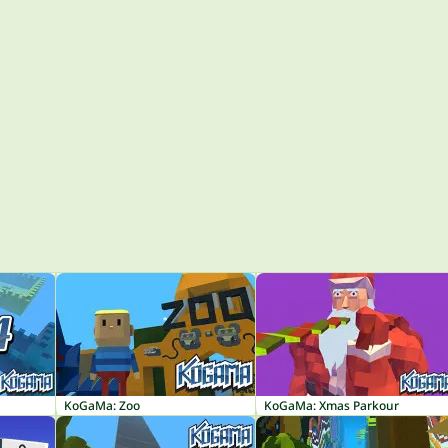
KoGaMa: Zoo
KoGaMa: Xmas Parkour