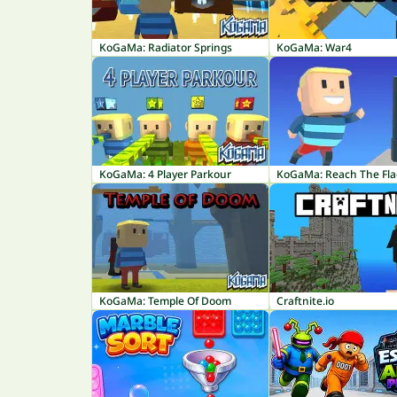
KoGaMa: Radiator Springs
KoGaMa: War4
KoGaMa: 4 Player Parkour
KoGaMa: Reach The Fla
KoGaMa: Temple Of Doom
Craftnite.io