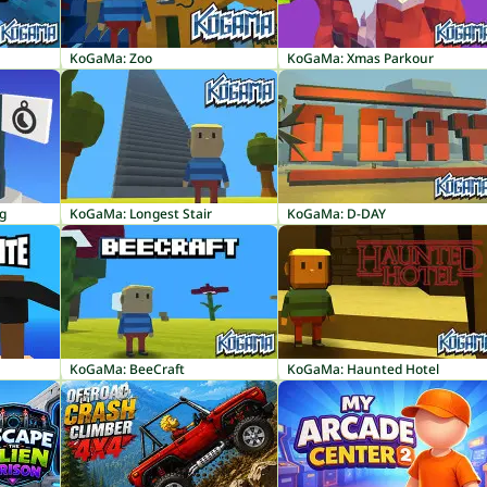
KoGaMa: Zoo
KoGaMa: Xmas Parkour
g
KoGaMa: Longest Stair
KoGaMa: D-DAY
KoGaMa: BeeCraft
KoGaMa: Haunted Hotel