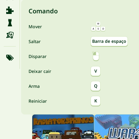
Comando
Mover
Barra de espaço
Saltar
Disparar
V
Deixar cair
Q
Arma
K
Reiniciar