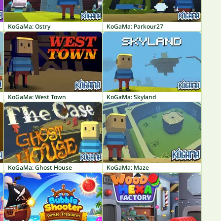
KoGaMa: Ostry
KoGaMa: Parkour27
KoGaMa: West Town
KoGaMa: Skyland
KoGaMa: Ghost House
KoGaMa: Maze