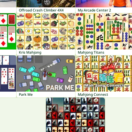
Offroad Crash Climber 4X4
My Arcade Center 2
Kris Mahjong
Mahjong Titans
Park Me
Mahjong Connect