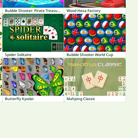
Bubble Shooter: Pirate Treasures
Wood Hexa Factory
Spider Solitaire
Bubble Shooter World Cup
Butterfly Kyodai
Mahjong Classic