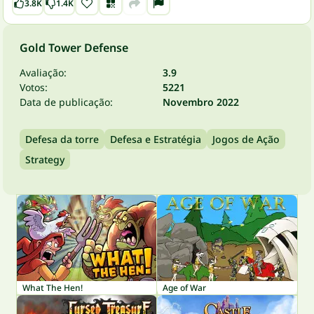
3.8K
1.4K
Gold Tower Defense
Avaliação:
3.9
Votos:
5221
Data de publicação:
Novembro 2022
Defesa da torre
Defesa e Estratégia
Jogos de Ação
Strategy
What The Hen!
Age of War