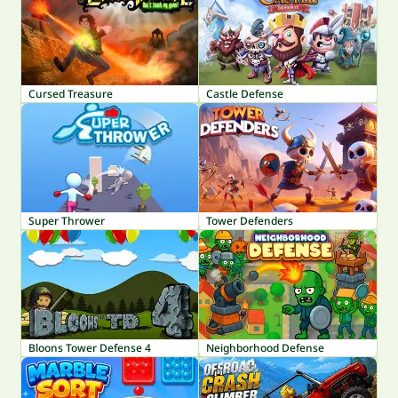
Cursed Treasure
Castle Defense
Super Thrower
Tower Defenders
Bloons Tower Defense 4
Neighborhood Defense