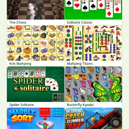
The Chess
Solitaire Classic
Kris Mahjong
Mahjong Titans
Spider Solitaire
Butterfly Kyodai