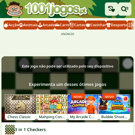
Acção
Animais
Arcade
Carro
Cartas
Cozinhar
Desporto
M
Este jogo não pode ser utilizado pelo seu dispositivo
Experimenta um desses ótimos jogos
NOVO
NOVO
Chess Classic
Mahjong Connect
My Arcade Center 2
Bubble Shooter: Pirate Treasures
3 in 1 Checkers