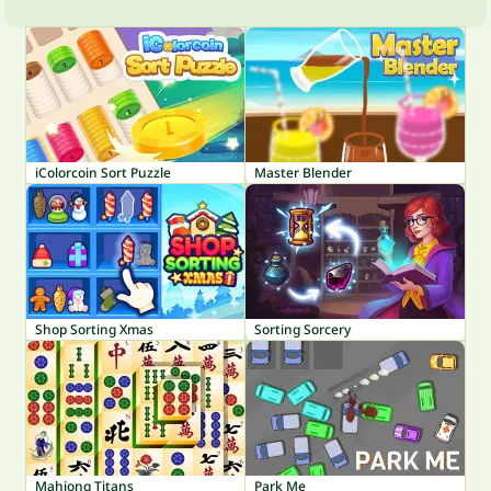
iColorcoin Sort Puzzle
Master Blender
Shop Sorting Xmas
Sorting Sorcery
Mahjong Titans
Park Me