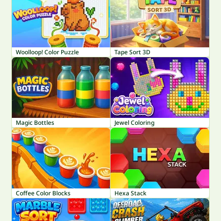
Woolloop! Color Puzzle
Tape Sort 3D
Magic Bottles
Jewel Coloring
Coffee Color Blocks
Hexa Stack