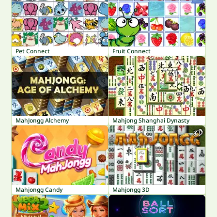
Pet Connect
Fruit Connect
MahJongg Alchemy
Mahjong Shanghai Dynasty
Mahjongg Candy
Mahjongg 3D