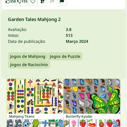
358
155
Garden Tales Mahjong 2
Avaliação:
3.8
Votos:
513
Data de publicação:
Março 2024
Jogos de Mahjong
Jogos de Puzzle
Jogos de Raciocínio
Mahjong Titans
Butterfly Kyodai