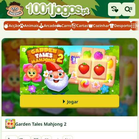
Acção
Animais
Arcade
Carro
Cartas
Cozinhar
Desporto
M
Jogar
Garden Tales Mahjong 2