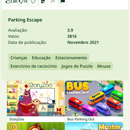
2.8K
1K
Parking Escape
Avaliação:
3.9
Votos:
3816
Data de publicação:
Novembro 2021
Crianças
Educação
Estacionamento
Exercícios de raciocínio
Jogos de Puzzle
Mouse
StoryZoo
Bus Parking Out