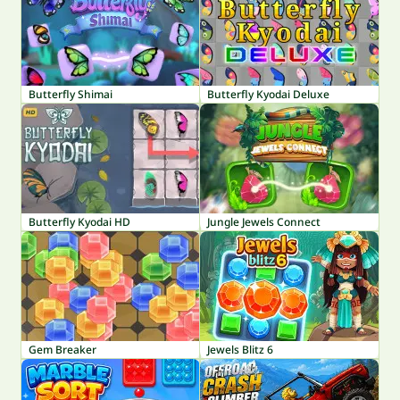
Butterfly Shimai
Butterfly Kyodai Deluxe
Butterfly Kyodai HD
Jungle Jewels Connect
Gem Breaker
Jewels Blitz 6