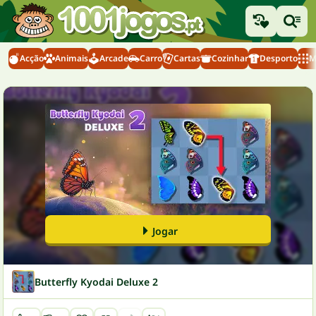
Acção
Animais
Arcade
Carro
Cartas
Cozinhar
Desporto
M
Jogar
Butterfly Kyodai Deluxe 2