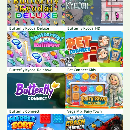
Butterfly Kyodai Deluxe
Butterfly Kyodai HD
Butterfly Kyodai Rainbow
Pet Connect Kids
Butterfly Connect
Vega Mix: Fairy Town