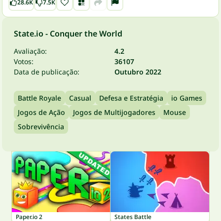
28.6K
7.5K
State.io - Conquer the World
Avaliação:
4.2
Votos:
36107
Data de publicação:
Outubro 2022
Battle Royale
Casual
Defesa e Estratégia
io Games
Jogos de Ação
Jogos de Multijogadores
Mouse
Sobrevivência
Paper.io 2
States Battle