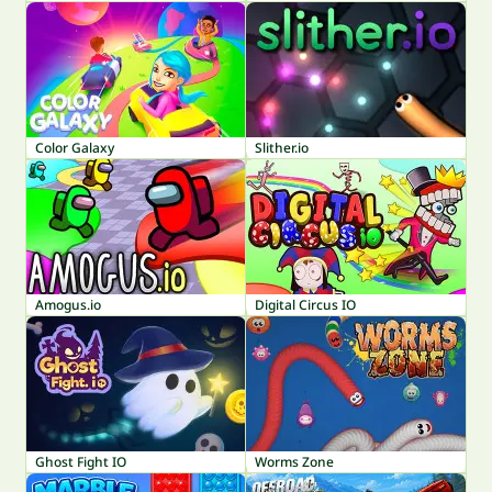
Color Galaxy
Slither.io
Amogus.io
Digital Circus IO
Ghost Fight IO
Worms Zone