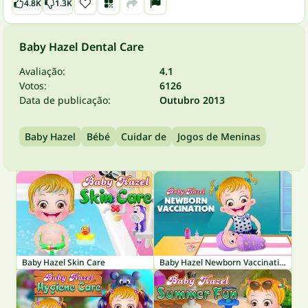
4.8K
1.3K
Baby Hazel Dental Care
Avaliação:
4.1
Votos:
6126
Data de publicação:
Outubro 2013
Baby Hazel
Bébé
Cuidar de
Jogos de Meninas
Baby Hazel Skin Care
Baby Hazel Newborn Vaccination