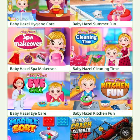
Baby Hazel Hygiene Care
Baby Hazel Summer Fun
Baby Hazel Spa Makeover
Baby Hazel Cleaning Time
Baby Hazel Eye Care
Baby Hazel Kitchen Fun