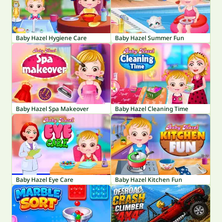
Baby Hazel Hygiene Care
Baby Hazel Summer Fun
Baby Hazel Spa Makeover
Baby Hazel Cleaning Time
Baby Hazel Eye Care
Baby Hazel Kitchen Fun