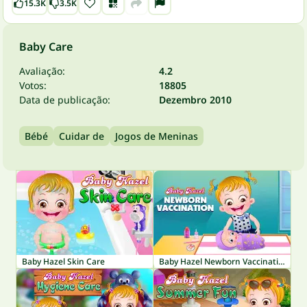
15.3K
3.5K
Baby Care
Avaliação:
4.2
Votos:
18805
Data de publicação:
Dezembro 2010
Bébé
Cuidar de
Jogos de Meninas
Baby Hazel Skin Care
Baby Hazel Newborn Vaccination