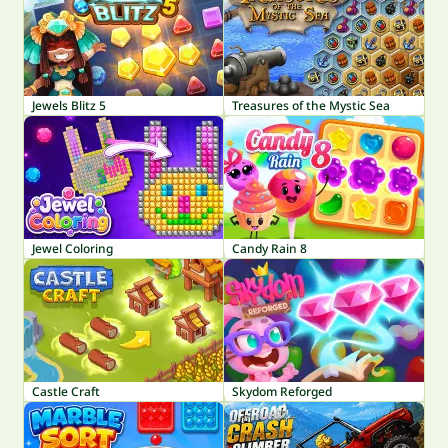
Jewels Blitz 5
Treasures of the Mystic Sea
Jewel Coloring
Candy Rain 8
Castle Craft
Skydom Reforged