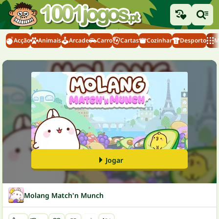
Acção
Animais
Arcade
Carro
Cartas
Cozinhar
Desporto
M
Jogar
Molang Match'n Munch