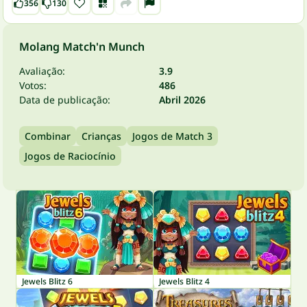
356
130
Molang Match'n Munch
Avaliação:
3.9
Votos:
486
Data de publicação:
Abril 2026
Combinar
Crianças
Jogos de Match 3
Jogos de Raciocínio
Jewels Blitz 6
Jewels Blitz 4