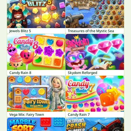
Jewels Blitz 5
Treasures of the Mystic Sea
Candy Rain 8
Skydom Reforged
Vega Mix: Fairy Town
Candy Rain 7