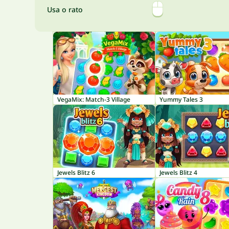
Usa o rato
VegaMix: Match-3 Village
Yummy Tales 3
Jewels Blitz 6
Jewels Blitz 4