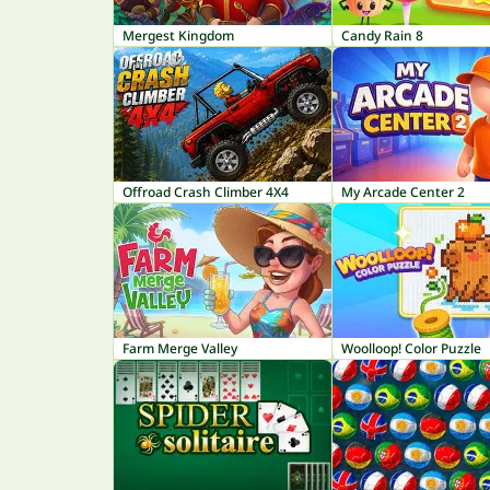
Mergest Kingdom
Candy Rain 8
Offroad Crash Climber 4X4
My Arcade Center 2
Farm Merge Valley
Woolloop! Color Puzzle