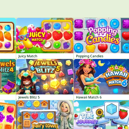
Juicy Match
Popping Candies
Jewels Blitz 5
Hawaii Match 6