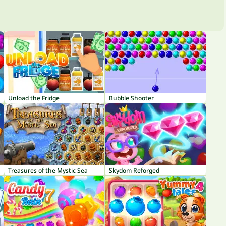
Unload the Fridge
Bubble Shooter
Treasures of the Mystic Sea
Skydom Reforged