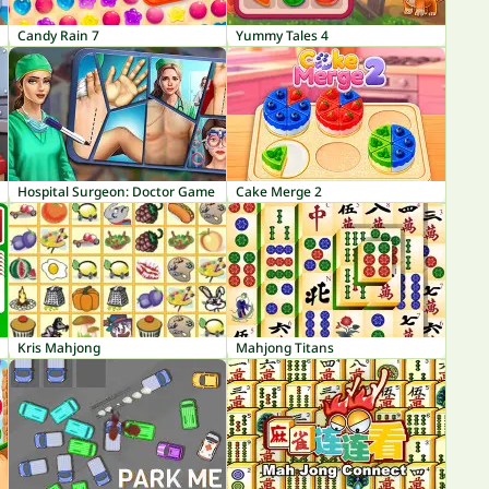
Candy Rain 7
Yummy Tales 4
Hospital Surgeon: Doctor Game
Cake Merge 2
Kris Mahjong
Mahjong Titans