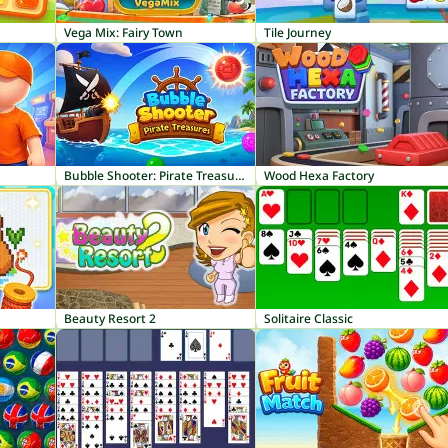
Vega Mix: Fairy Town
Tile Journey
Bubble Shooter: Pirate Treasures
Wood Hexa Factory
Beauty Resort 2
Solitaire Classic