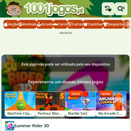
Acção
Animais
Arcade
Carro
Cartas
Cozinhar
Desporto
M
Este jogo não pode ser utilizado pelo seu dispositivo
Experimenta um desses ótimos jogos
NOVO
NOVO
Machine City Balls
Parkour Block 5
Marble Sort
My Arcade Center 2
Summer Rider 3D