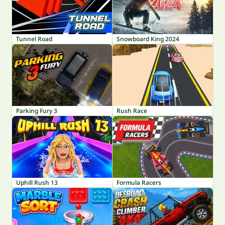
Tunnel Road
Snowboard King 2024
Parking Fury 3
Rush Race
Uphill Rush 13
Formula Racers