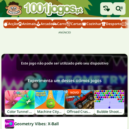
Acção
Animais
Arcade
Carro
Cartas
Cozinhar
Desporto
M
Este jogo não pode ser utilizado pelo seu dispositivo
Experimenta um desses ótimos jogos
NOVO
Color Tunnel FM
Machine City Balls
Offroad Crash Climber 4X4
Bubble Shooter
Geometry Vibes: X-Ball