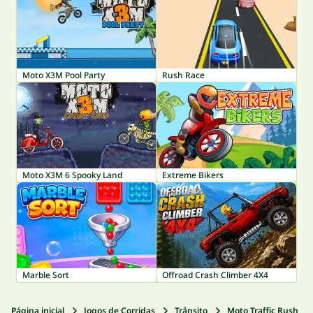
Moto X3M Pool Party
Rush Race
Moto X3M 6 Spooky Land
Extreme Bikers
Marble Sort
Offroad Crash Climber 4X4
Página inicial
Jogos de Corridas
Trânsito
Moto Traffic Rush