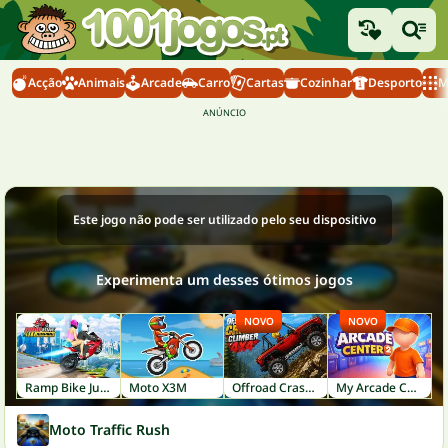
Acção
Animais
Arcade
Carro
Cartas
Cozinhar
Desporto
M
Este jogo não pode ser utilizado pelo seu dispositivo
Experimenta um desses ótimos jogos
NOVO
NOVO
Ramp Bike Jumping
Moto X3M
Offroad Crash Climber 4X4
My Arcade Center 2
Moto Traffic Rush