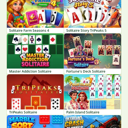
Solitaire Farm Seasons 4
Solitaire Story TriPeaks 5
Master Addiction Solitaire
Fortune's Deck Solitaire
TriPeaks Solitaire
Palm Island Solitaire