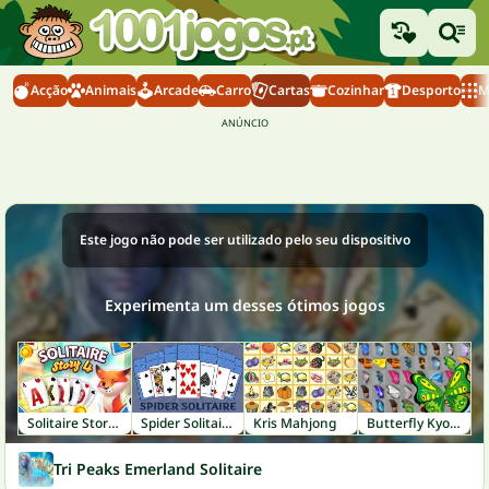
Acção
Animais
Arcade
Carro
Cartas
Cozinhar
Desporto
M
Este jogo não pode ser utilizado pelo seu dispositivo
Experimenta um desses ótimos jogos
Solitaire Story Tripeaks 4
Spider Solitaire 2
Kris Mahjong
Butterfly Kyodai
Tri Peaks Emerland Solitaire