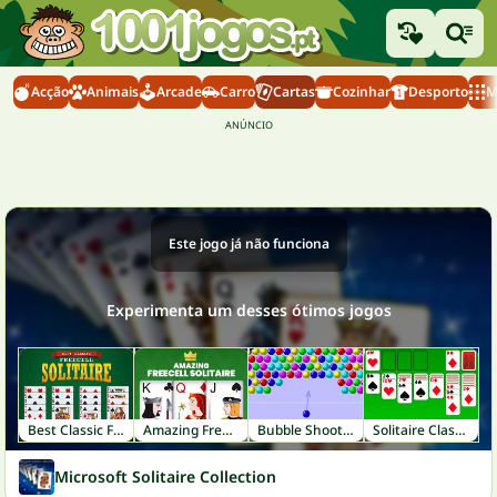
Acção
Animais
Arcade
Carro
Cartas
Cozinhar
Desporto
M
Este jogo já não funciona
Experimenta um desses ótimos jogos
Best Classic Freecell Solitaire
Amazing FreeCell Solitaire
Bubble Shooter
Solitaire Classic
Microsoft Solitaire Collection