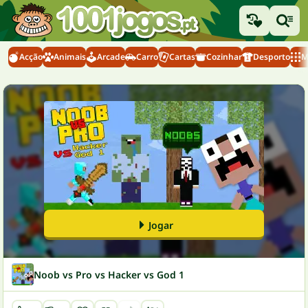
Acção
Animais
Arcade
Carro
Cartas
Cozinhar
Desporto
M
Jogar
Noob vs Pro vs Hacker vs God 1