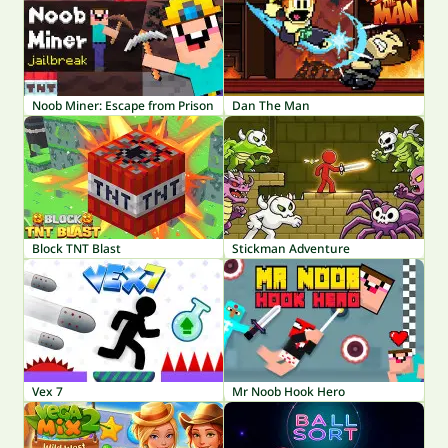
Noob Miner: Escape from Prison
Dan The Man
Block TNT Blast
Stickman Adventure
Vex 7
Mr Noob Hook Hero