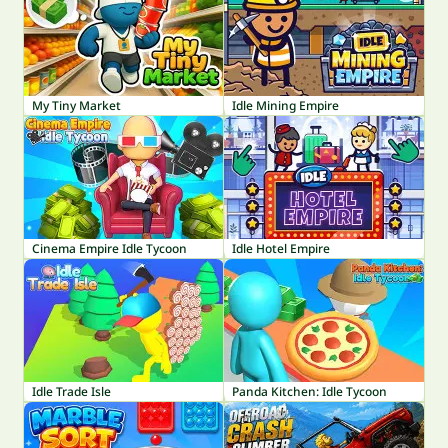
My Tiny Market
Idle Mining Empire
Cinema Empire Idle Tycoon
Idle Hotel Empire
Idle Trade Isle
Panda Kitchen: Idle Tycoon