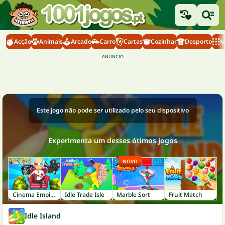
Acção
Animais
Arcade
Carro
Cartas
Cozinhar
Desporto
M
Este jogo não pode ser utilizado pelo seu dispositivo
Experimenta um desses ótimos jogos
NOVO
Cinema Empire Idle Tycoon
Idle Trade Isle
Marble Sort
Fruit Match
Idle Island