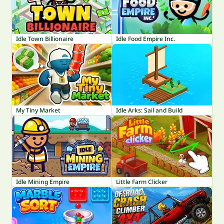
Idle Town Billionaire
Idle Food Empire Inc.
My Tiny Market
Idle Arks: Sail and Build
Idle Mining Empire
Little Farm Clicker