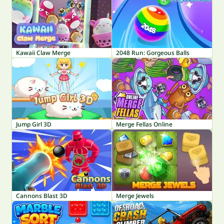
Kawaii Claw Merge
2048 Run: Gorgeous Balls
Jump Girl 3D
Merge Fellas Online
Cannons Blast 3D
Merge Jewels