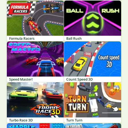
Formula Racers
Ball Rush
Speed Master!
Count Speed 3D
Turbo Race 3D
Turn Turn