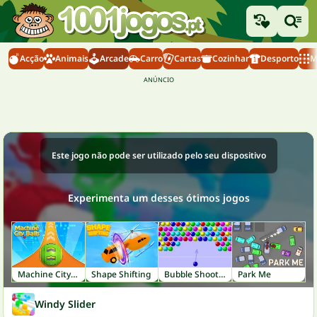
Acção
Animais
Arcade
Carro
Cartas
Cozinhar
Desporto
M
Este jogo não pode ser utilizado pelo seu dispositivo
Experimenta um desses ótimos jogos
Machine City Balls
Shape Shifting
Bubble Shooter
Park Me
Windy Slider