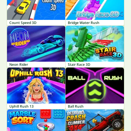
Count Speed 3D
Bridge Water Rush
Neon Rider
Stair Race 3D
Uphill Rush 13
Ball Rush