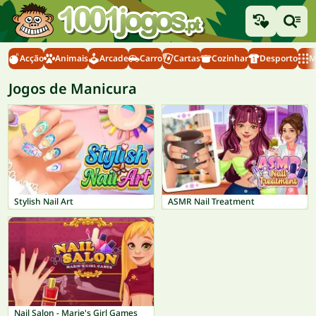
Acção
Animais
Arcade
Carro
Cartas
Cozinhar
Desporto
M
Jogos de Manicura
Stylish Nail Art
ASMR Nail Treatment
Nail Salon - Marie's Girl Games