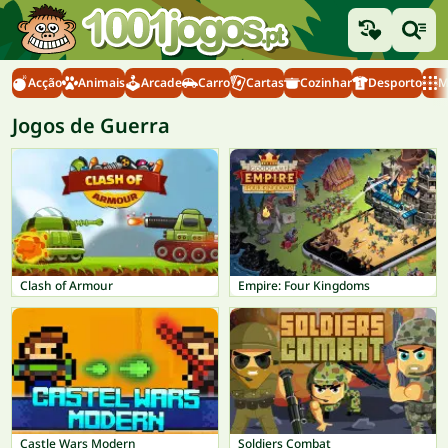
Acção
Animais
Arcade
Carro
Cartas
Cozinhar
Desporto
M
Jogos de Guerra
Clash of Armour
Empire: Four Kingdoms
Castle Wars Modern
Soldiers Combat